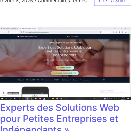
sur « Les Jardins É
février 8, 2025
/
Commentaires fermés
Lire La Suite
Experts des Solutions Web
pour Petites Entreprises et
Indépendants »