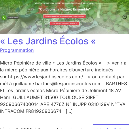
« Les Jardins Écolos «
Programmation
Micro Pépinière de ville « Les Jardins Écolos « > venir à
la micro pépinière aux horaires d’ouverture indiqués
sur https://www.lesjardinsecolos.com/ > ou contact par
mél à guillaume.barthes@lesjardinsecolos.com BARTHES
EI Les jardins écolos Micro Pépinière de Jolimont 18 AV
Henri GUILLAUMET 31500 TOULOUSE SIRET
92090667400014 APE 4776Z N° INUPP 0310129V N°TVA
INTRACOM FR81920906674 […]